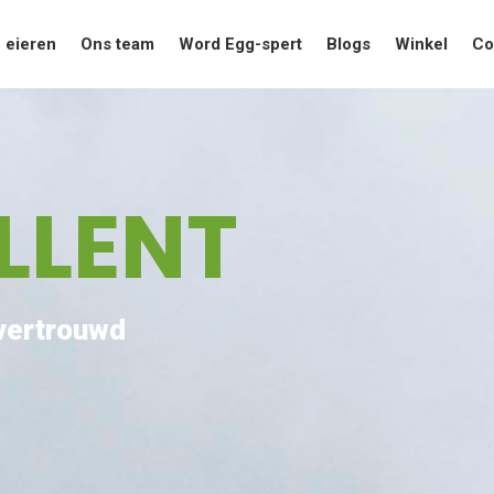
 eieren
Ons team
Word Egg-spert
Blogs
Winkel
Co
LLENT
 vertrouwd