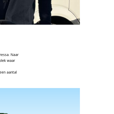
ressa. Naar
plek waar
 een aantal