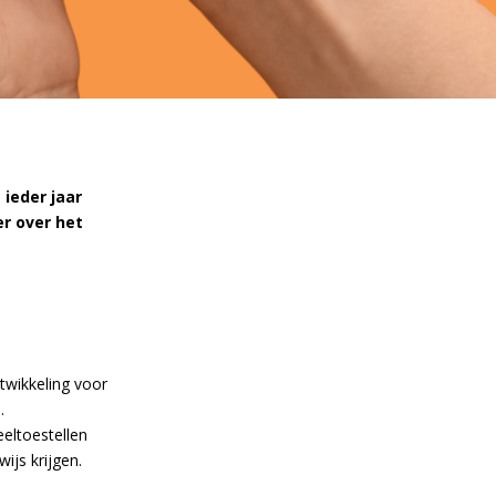
ieder jaar
er over het
twikkeling voor
.
eeltoestellen
ijs krijgen.