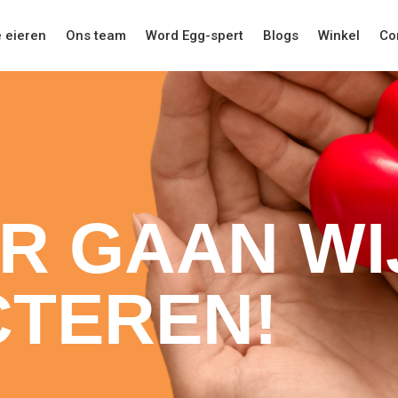
 eieren
Ons team
Word Egg-spert
Blogs
Winkel
Co
AR GAAN W
TEREN!