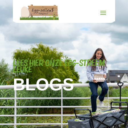
lees hier onze egg-streem
leuke
BLOGS